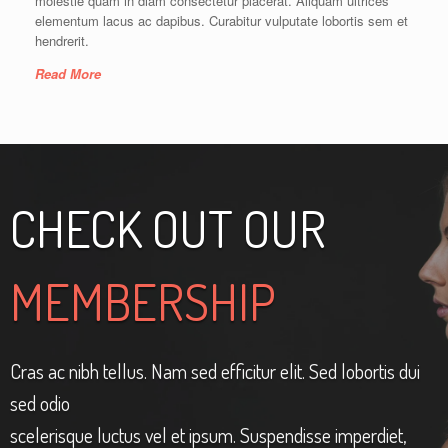
molestie quam in diam consectetur placerat. Aliquam ultrices
elementum lacus ac dapibus. Curabitur vulputate lobortis sem et
hendrerit.
Read More
CHECK OUT OUR
MEMBERSHIP
Cras ac nibh tellus. Nam sed efficitur elit. Sed lobortis dui
sed odio
scelerisque luctus vel et ipsum. Suspendisse imperdiet,