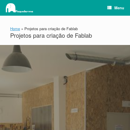
Skip
Menu
to
content
Home
»
Projetos para criação de Fablab
Projetos para criação de Fablab